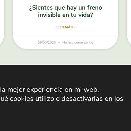
¿Sientes que hay un freno
invisible en tu vida?
LEER MÁS »
09/06/2025
No hay comentarios
 la mejor experiencia en mi web.
 cookies utilizo o desactivarlas en los
LEGAL
|
PRIVACIDAD
|
COOKIES
s derechos reservados Yolanda Soliño Cosque |
Diseño Web c