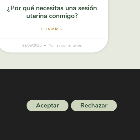
¿Por qué necesitas una sesión
uterina conmigo?
LEER MÁS »
29/05/2025
No hay comentarios
Aceptar
Rechazar
on
Cristina Ecija