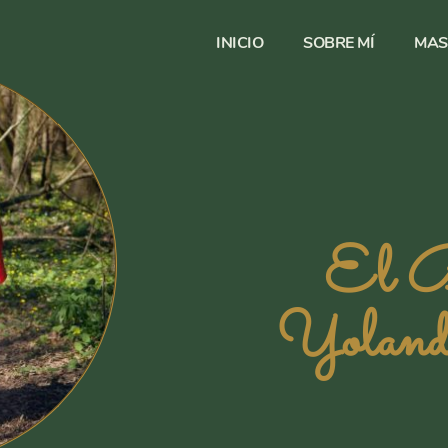
INICIO
SOBRE MÍ
MAS
El B
Yoland