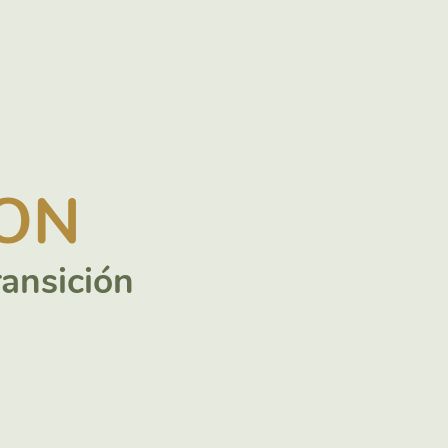
LON
ransición